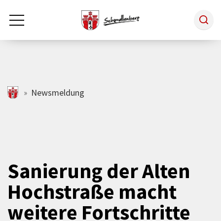
Zum Hauptinhalt springen
Rathaus & Politik
schmallenberg.de
Newsmeldung
Leben & Arbeiten
Tourismus
Sanierung der Alten
Hochstraße macht
Freizeit & Kultur
weitere Fortschritte
Wirtschaft