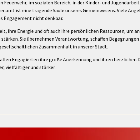
en Feuerwehr, im sozialen Bereich, in der Kinder- und Jugendarbeit,
Maßnahmen zur
gestaltet
renamt ist eine tragende Säule unseres Gemeinwesens. Viele Angeb
Barrierefreiheit
enberg
es Engagement nicht denkbar.
Unterstützung
rk
chutz
Brand-, Katastrophen-
eit, ihre Energie und oft auch ihre persönlichen Ressourcen, um a
und
u stärken. Sie übernehmen Verantwortung, schaffen Begegnungen 
Bevölkerungsschutz
gesellschaftlichen Zusammenhalt in unserer Stadt.
 allen Engagierten ihre große Anerkennung und ihren herzlichen D
 vielfältiger und stärker.