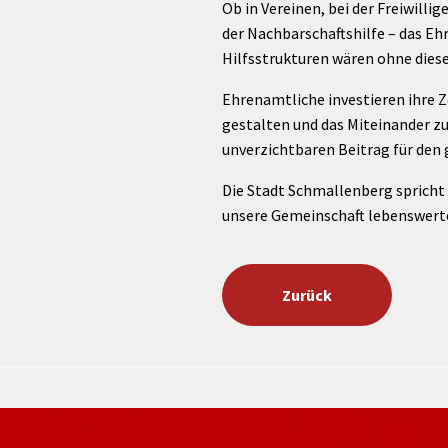
rtnerstädte
Organisation
Ob in Vereinen, bei der Freiwillig
Dienstleistungen
Jugend 
tsheimatpfleger
Steuern &
der Nachbarschaftshilfe – das Eh
Schmall
Kontaktpersonen
Gebühren
Hilfsstrukturen wären ohne dies
bcams
Netzwe
Hilfe im
Ausschreibungen
Kinders
Krisenfall
Ehrenamtliche investieren ihre Z
gestalten und das Miteinander z
unverzichtbaren Beitrag für den 
Die Stadt Schmallenberg spricht
unsere Gemeinschaft lebenswerter,
Zurück