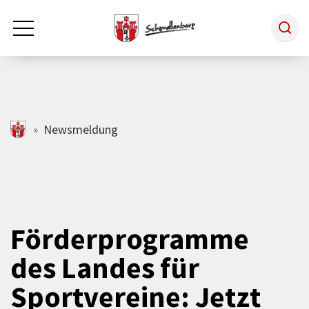
Zum Hauptinhalt springen
Rathaus & Politik
schmallenberg.de
Newsmeldung
Leben & Arbeiten
Tourismus
Förderprogramme
des Landes für
Freizeit & Kultur
Sportvereine: Jetzt
Wirtschaft