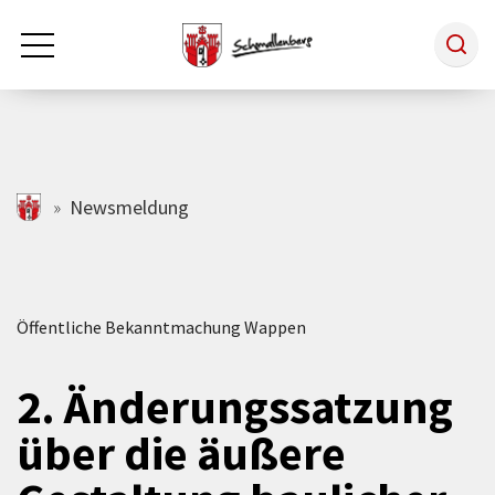
Zum Hauptinhalt springen
Rathaus & Politik
schmallenberg.de
Newsmeldung
Leben & Arbeiten
Öffentliche Bekanntmachung Wappen
Tourismus
2. Änderungssatzung
Freizeit & Kultur
über die äußere
Wirtschaft