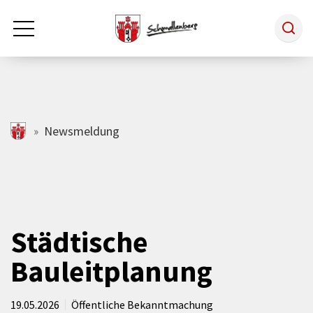
Zum Hauptinhalt springen
Rathaus & Politik
schmallenberg.de
Newsmeldung
Leben & Arbeiten
Tourismus
Städtische
Bauleitplanung
Freizeit & Kultur
19.05.2026
Öffentliche Bekanntmachung
Wirtschaft