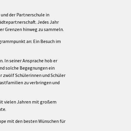
Förderungen von Bund und Land
Wald & Forst
und der Partnerschule in
tädtepartnerschaft. Jedes Jahr
über Grenzen hinweg zu sammeln.
rogrammpunkt an: Ein Besuch im
. In seiner Ansprache hob er
sind solche Begegnungen ein
ahr zwölf Schülerinnen und Schüler
stfamilien zu verbringen und
eit vielen Jahren mit großem
te.
ppe mit den besten Wünschen für