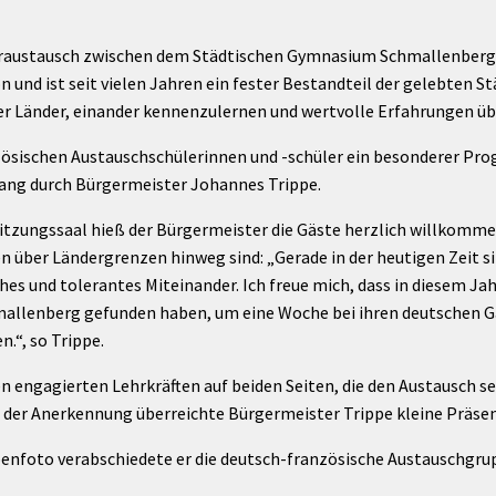
Maßnahmen zur
gestaltet
Barrierefreiheit
enberg
eraustausch zwischen dem Städtischen Gymnasium Schmallenberg 
Unterstützung
rk
 und ist seit vielen Jahren ein fester Bestandteil der gelebten S
chutz
Brand-, Katastrophen-
er Länder, einander kennenzulernen und wertvolle Erfahrungen 
und
anzösischen Austauschschülerinnen und -schüler ein besonderer P
Bevölkerungsschutz
ng durch Bürgermeister Johannes Trippe.
tzungssaal hieß der Bürgermeister die Gäste herzlich willkommen
en über Ländergrenzen hinweg sind: „Gerade in der heutigen Zeit 
iches und tolerantes Miteinander. Ich freue mich, dass in diesem J
allenberg gefunden haben, um eine Woche bei ihren deutschen Ga
.“, so Trippe.
n engagierten Lehrkräften auf beiden Seiten, die den Austausch s
n der Anerkennung überreichte Bürgermeister Trippe kleine Präsen
foto verabschiedete er die deutsch-französische Austauschgru