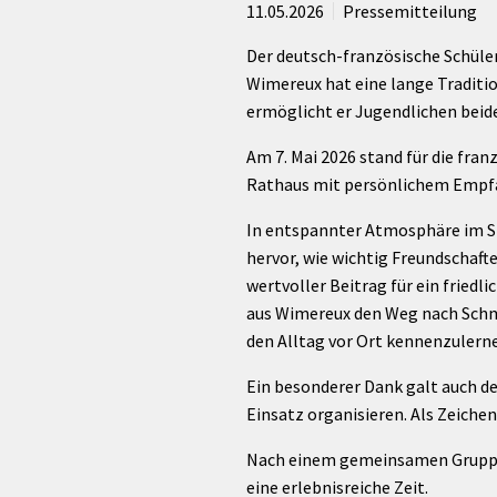
rtnerstädte
Organisation
11.05.2026
Pressemitteilung
Dienstleistungen
Jugend 
tsheimatpfleger
Steuern &
Schmall
Kontaktpersonen
Der deutsch-französische Schül
Gebühren
bcams
Netzwe
Hilfe im
Wimereux hat eine lange Tradition
Ausschreibungen
Kinders
Krisenfall
ermöglicht er Jugendlichen beid
Am 7. Mai 2026 stand für die fr
Rathaus mit persönlichem Empfa
In entspannter Atmosphäre im Si
hervor, wie wichtig Freundschaft
wertvoller Beitrag für ein friedl
aus Wimereux den Weg nach Schm
den Alltag vor Ort kennenzulernen
Ein besonderer Dank galt auch de
Einsatz organisieren. Als Zeiche
Nach einem gemeinsamen Gruppen
eine erlebnisreiche Zeit.