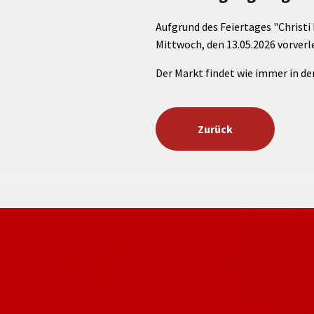
rtnerstädte
Organisation
Dienstleistungen
Jugend 
tsheimatpfleger
Steuern &
Aufgrund des Feiertages "Christ
Schmall
Kontaktpersonen
Gebühren
bcams
Mittwoch, den 13.05.2026 vorverl
Netzwe
Hilfe im
Ausschreibungen
Kinders
Krisenfall
Der Markt findet wie immer in der 
Zurück