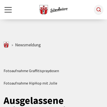
Zum Hauptinhalt springen
Rathaus & Politik
schmallenberg.de
Newsmeldung
Leben & Arbeiten
Fotoaufnahme Graffitispraydosen
Tourismus
Fotoaufnahme HipHop mit Jolle
Freizeit & Kultur
Ausgelassene
Wirtschaft