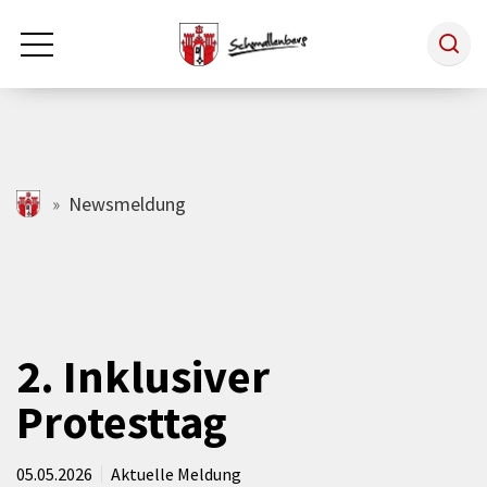
Zum Hauptinhalt springen
Rathaus & Politik
schmallenberg.de
Newsmeldung
Leben & Arbeiten
Tourismus
2. Inklusiver
Protesttag
Freizeit & Kultur
05.05.2026
Aktuelle Meldung
Wirtschaft