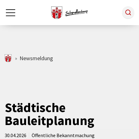
Zum Hauptinhalt springen
Rathaus & Politik
schmallenberg.de
Newsmeldung
Leben & Arbeiten
Tourismus
Städtische
Bauleitplanung
Freizeit & Kultur
30.04.2026
Öffentliche Bekanntmachung
Wirtschaft