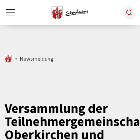
Zum Hauptinhalt springen
Rathaus & Politik
schmallenberg.de
Newsmeldung
Leben & Arbeiten
Tourismus
Versammlung der
Teilnehmergemeinscha
Freizeit & Kultur
Oberkirchen und
Wirtschaft