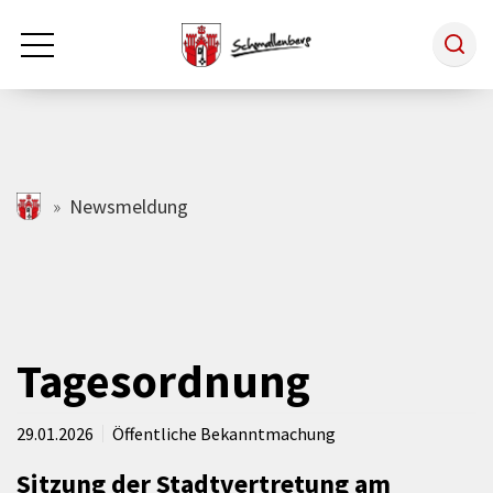
Zum Hauptinhalt springen
Rathaus & Politik
schmallenberg.de
Newsmeldung
Leben & Arbeiten
Tourismus
Tagesordnung
Freizeit & Kultur
29.01.2026
Öffentliche Bekanntmachung
Sitzung der Stadtvertretung am
Wirtschaft