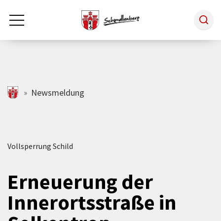
Zum Hauptinhalt springen
Rathaus & Politik
schmallenberg.de
Newsmeldung
Leben & Arbeiten
Vollsperrung Schild
Tourismus
Erneuerung der
Freizeit & Kultur
Innerortsstraße in
Wirtschaft