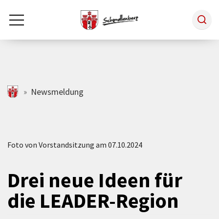
Zum Hauptinhalt springen
Rathaus & Politik
schmallenberg.de
Newsmeldung
Leben & Arbeiten
Foto von Vorstandsitzung am 07.10.2024
Tourismus
Drei neue Ideen für
Freizeit & Kultur
die LEADER-Region
Wirtschaft