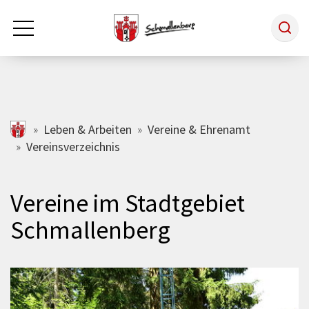
Zum Hauptinhalt springen
Rathaus & Politik
schmallenberg.de
Leben & Arbeiten
Vereine & Ehrenamt
Vereinsverzeichnis
Leben & Arbeiten
Vereine im Stadtgebiet
Tourismus
Schmallenberg
Freizeit & Kultur
Wirtschaft