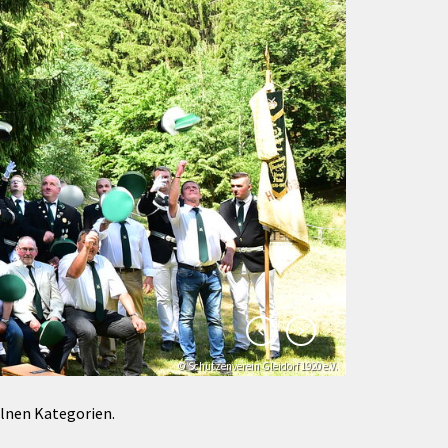
Förderungen von Bund und Land
Wald & Forst
© Schützenverein Gleidorf 1920 e.V.
© Klaus-Peter Kappest
elnen Kategorien.