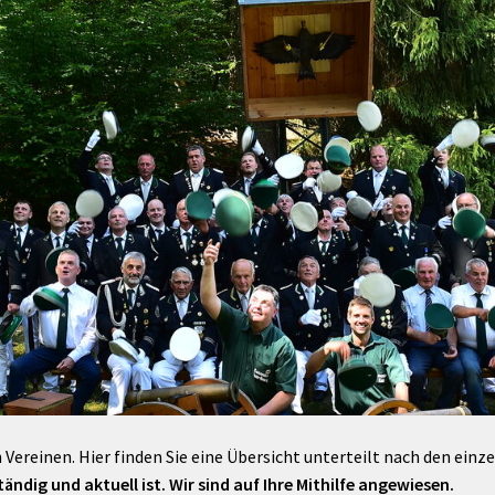
Maßnahmen zur
gestaltet
Barrierefreiheit
enberg
Unterstützung
rk
chutz
Brand-, Katastrophen-
und
Bevölkerungsschutz
 Vereinen. Hier finden Sie eine Übersicht unterteilt nach den einz
ändig und aktuell ist. Wir sind auf Ihre Mithilfe angewiesen.