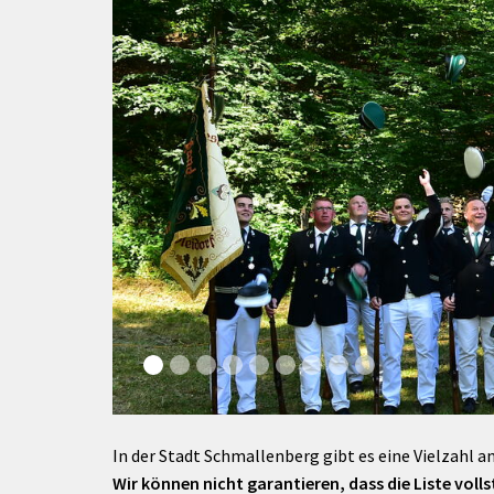
rtnerstädte
Organisation
Dienstleistungen
Jugend 
tsheimatpfleger
Steuern &
Schmall
Kontaktpersonen
Gebühren
bcams
Netzwe
Hilfe im
Ausschreibungen
Kinders
Krisenfall
In der Stadt Schmallenberg gibt es eine Vielzahl an
Wir können nicht garantieren, dass die Liste vollst