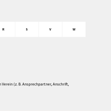
R
S
V
W
Verein (z. B. Ansprechpartner, Anschrift,