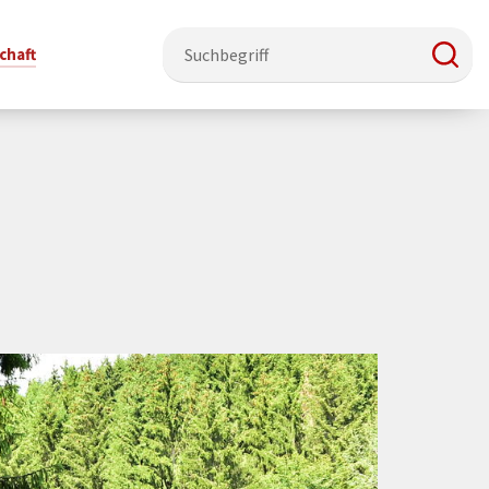
chaft
e & Ehrenamt
Politik
Veranstaltungsorte
Stadtentwicklung, Klima & Natur
Presse
t
verzeichnis
Rat &
Stadthalle Schmallenberg
Verkehrsbeschränkungen
Pressearbeit & Medien
Ausschüsse
nung
ützung
Kurhaus Bad Fredeburg
Bauen & Wohnen
News-Archiv
 & Ehrenamt
Ortsvorsteher
Orte für Ihre Trauung
Teilnehmergemeinschaften
Öffentliche
ttbewerb
Ratsinfosystem
Bekanntmachungen
Musikbildungszentrum
Straßenkataster
Dorf hat
50 Jahre kommunale
Dritter Ort
Wasserversorgung
“
Parteien &
Neugliederung
Barrierefreiheit bei Veranstaltungen
Breitbandausbau
Wahlen
Mobilität