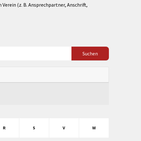
Verein (z. B. Ansprechpartner, Anschrift,
R
S
V
W