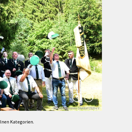
Förderungen von Bund und Land
Wald & Forst
© Schützenverein Gleidorf 1920 e.V.
© Klaus-Peter Kappest
elnen Kategorien.