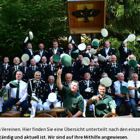
Maßnahmen zur
gestaltet
Barrierefreiheit
enberg
Unterstützung
rk
chutz
Brand-, Katastrophen-
und
Bevölkerungsschutz
 Vereinen. Hier finden Sie eine Übersicht unterteilt nach den einz
ändig und aktuell ist. Wir sind auf Ihre Mithilfe angewiesen.