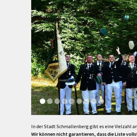
rtnerstädte
Organisation
Dienstleistungen
Jugend 
tsheimatpfleger
Steuern &
Schmall
Kontaktpersonen
Gebühren
bcams
Netzwe
Hilfe im
Ausschreibungen
Kinders
Krisenfall
In der Stadt Schmallenberg gibt es eine Vielzahl an
Wir können nicht garantieren, dass die Liste vollst