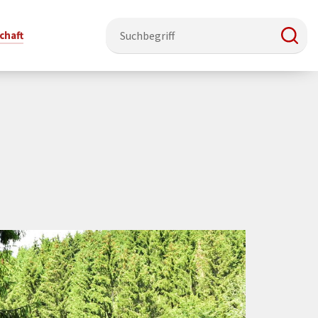
chaft
e & Ehrenamt
Politik
Veranstaltungsorte
Stadtentwicklung, Klima & Natur
Presse
t
verzeichnis
Rat &
Stadthalle Schmallenberg
Verkehrsbeschränkungen
Pressearbeit & Medien
Ausschüsse
nung
ützung
Kurhaus Bad Fredeburg
Bauen & Wohnen
News-Archiv
 & Ehrenamt
Ortsvorsteher
Orte für Ihre Trauung
Teilnehmergemeinschaften
Öffentliche
ttbewerb
Ratsinfosystem
Bekanntmachungen
Musikbildungszentrum
Straßenkataster
Dorf hat
50 Jahre kommunale
Dritter Ort
Wasserversorgung
“
Parteien &
Neugliederung
Barrierefreiheit bei Veranstaltungen
Breitbandausbau
Wahlen
Mobilität