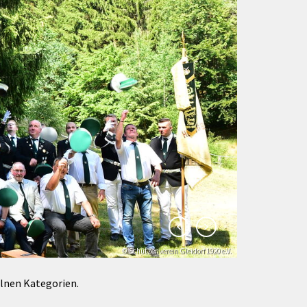
Förderungen von Bund und Land
Wald & Forst
© Schützenverein Gleidorf 1920 e.V.
© Klaus-Peter Kappest
elnen Kategorien.