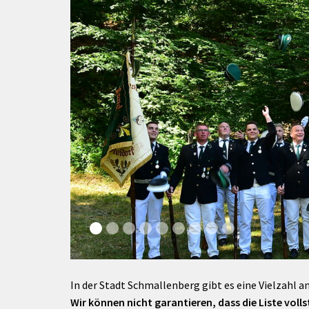
rtnerstädte
Organisation
Dienstleistungen
Jugend 
tsheimatpfleger
Steuern &
Schmall
Kontaktpersonen
Gebühren
bcams
Netzwe
Hilfe im
Ausschreibungen
Kinders
Krisenfall
In der Stadt Schmallenberg gibt es eine Vielzahl an
Wir können nicht garantieren, dass die Liste vollst