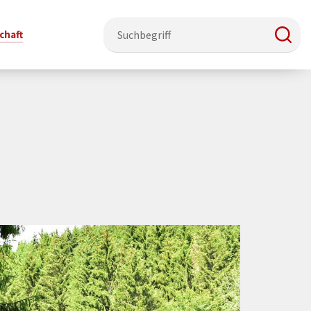
chaft
e & Ehrenamt
Politik
Veranstaltungsorte
Stadtentwicklung, Klima & Natur
Presse
t
verzeichnis
Rat &
Stadthalle Schmallenberg
Verkehrsbeschränkungen
Pressearbeit & Medien
Ausschüsse
nung
ützung
Kurhaus Bad Fredeburg
Bauen & Wohnen
News-Archiv
 & Ehrenamt
Ortsvorsteher
Orte für Ihre Trauung
Teilnehmergemeinschaften
Öffentliche
ttbewerb
Ratsinfosystem
Bekanntmachungen
Musikbildungszentrum
Straßenkataster
Dorf hat
50 Jahre kommunale
Dritter Ort
Wasserversorgung
“
Parteien &
Neugliederung
Barrierefreiheit bei Veranstaltungen
Breitbandausbau
Wahlen
Mobilität