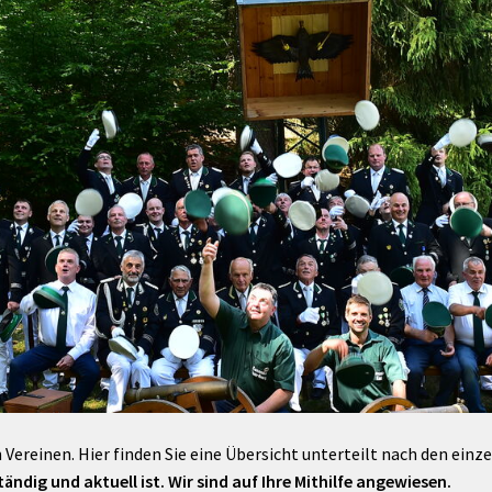
Maßnahmen zur
gestaltet
Barrierefreiheit
enberg
Unterstützung
rk
chutz
Brand-, Katastrophen-
und
Bevölkerungsschutz
 Vereinen. Hier finden Sie eine Übersicht unterteilt nach den einz
ändig und aktuell ist. Wir sind auf Ihre Mithilfe angewiesen.