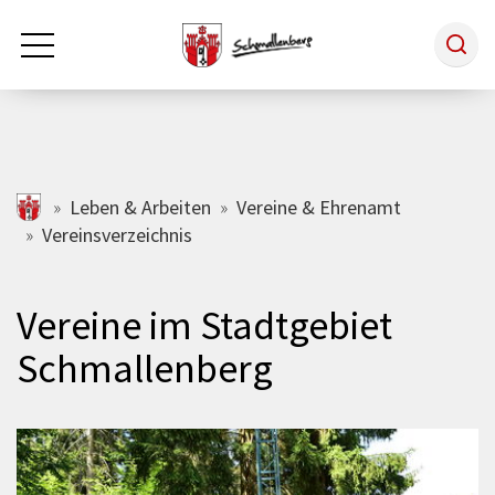
Zum Hauptinhalt springen
Rathaus & Politik
schmallenberg.de
Leben & Arbeiten
Vereine & Ehrenamt
Vereinsverzeichnis
Leben & Arbeiten
Vereine im Stadtgebiet
Tourismus
Schmallenberg
Freizeit & Kultur
Wirtschaft