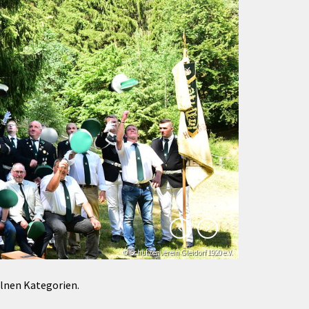
Förderungen von Bund und Land
Wald & Forst
© Schützenverein Gleidorf 1920 e.V.
© Klaus-Peter Kappest
elnen Kategorien.