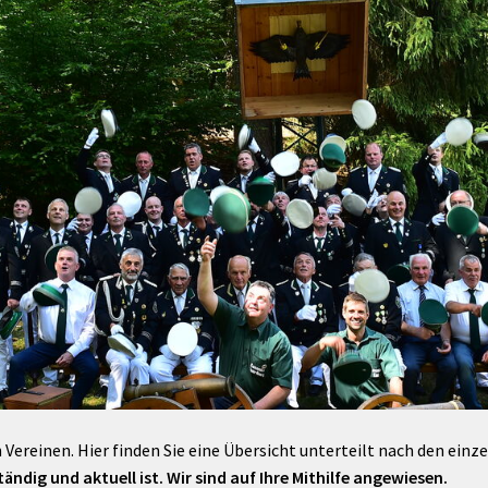
Maßnahmen zur
gestaltet
Barrierefreiheit
enberg
Unterstützung
rk
chutz
Brand-, Katastrophen-
und
Bevölkerungsschutz
 Vereinen. Hier finden Sie eine Übersicht unterteilt nach den einz
ändig und aktuell ist. Wir sind auf Ihre Mithilfe angewiesen.