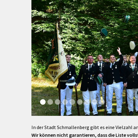
rtnerstädte
Organisation
Dienstleistungen
Jugend 
tsheimatpfleger
Steuern &
Schmall
Kontaktpersonen
Gebühren
bcams
Netzwe
Hilfe im
Ausschreibungen
Kinders
Krisenfall
In der Stadt Schmallenberg gibt es eine Vielzahl an
Wir können nicht garantieren, dass die Liste vollst