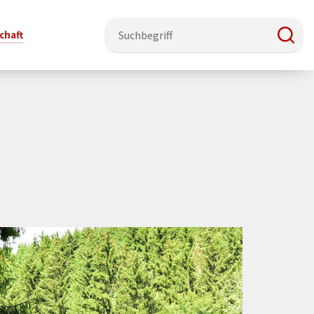
chaft
e & Ehrenamt
Politik
Veranstaltungsorte
Stadtentwicklung, Klima & Natur
Presse
t
verzeichnis
Rat &
Stadthalle Schmallenberg
Verkehrsbeschränkungen
Pressearbeit & Medien
Ausschüsse
nung
ützung
Kurhaus Bad Fredeburg
Bauen & Wohnen
News-Archiv
 & Ehrenamt
Ortsvorsteher
Orte für Ihre Trauung
Teilnehmergemeinschaften
Öffentliche
ttbewerb
Ratsinfosystem
Bekanntmachungen
Musikbildungszentrum
Straßenkataster
Dorf hat
50 Jahre kommunale
Dritter Ort
Wasserversorgung
“
Parteien &
Neugliederung
Barrierefreiheit bei Veranstaltungen
Breitbandausbau
Wahlen
Mobilität