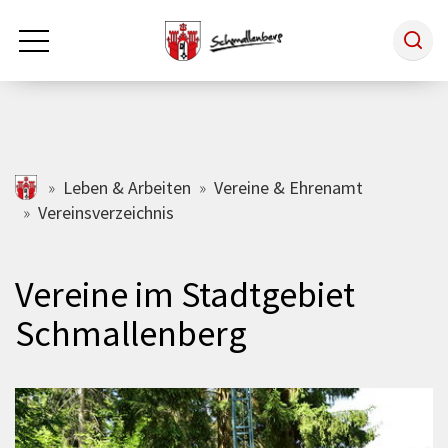
Zum Hauptinhalt springen
Rathaus & Politik
schmallenberg.de
Leben & Arbeiten
Vereine & Ehrenamt
Vereinsverzeichnis
Leben & Arbeiten
Vereine im Stadtgebiet
Tourismus
Schmallenberg
Freizeit & Kultur
Wirtschaft