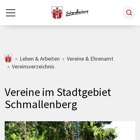
Zum Hauptinhalt springen
Rathaus & Politik
schmallenberg.de
Leben & Arbeiten
Vereine & Ehrenamt
Vereinsverzeichnis
Leben & Arbeiten
Vereine im Stadtgebiet
Tourismus
Schmallenberg
Freizeit & Kultur
Wirtschaft