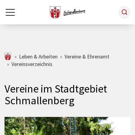
Zum Hauptinhalt springen
Rathaus & Politik
schmallenberg.de
Leben & Arbeiten
Vereine & Ehrenamt
Vereinsverzeichnis
Leben & Arbeiten
Vereine im Stadtgebiet
Tourismus
Schmallenberg
Freizeit & Kultur
Wirtschaft