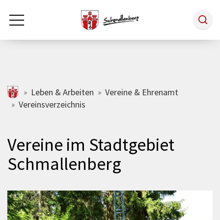
Zum Hauptinhalt springen
Rathaus & Politik
schmallenberg.de
Leben & Arbeiten
Vereine & Ehrenamt
Vereinsverzeichnis
Leben & Arbeiten
Vereine im Stadtgebiet
Tourismus
Schmallenberg
Freizeit & Kultur
Wirtschaft