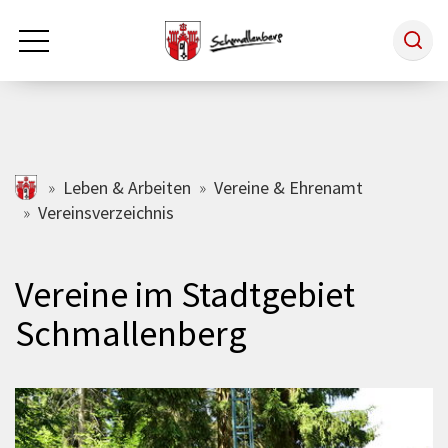
Zum Hauptinhalt springen
Rathaus & Politik
schmallenberg.de
Leben & Arbeiten
Vereine & Ehrenamt
Vereinsverzeichnis
Leben & Arbeiten
Vereine im Stadtgebiet
Tourismus
Schmallenberg
Freizeit & Kultur
Wirtschaft