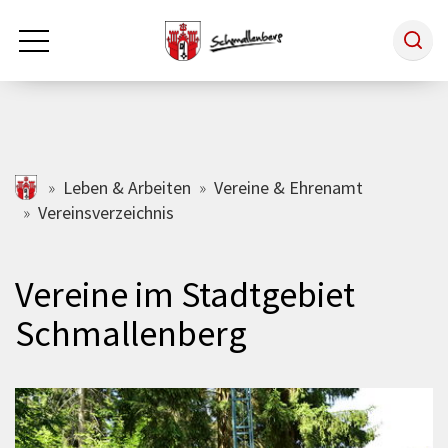
Zum Hauptinhalt springen
Rathaus & Politik
schmallenberg.de
Leben & Arbeiten
Vereine & Ehrenamt
Vereinsverzeichnis
Leben & Arbeiten
Vereine im Stadtgebiet
Tourismus
Schmallenberg
Freizeit & Kultur
Wirtschaft