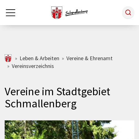
Zum Hauptinhalt springen
Rathaus & Politik
schmallenberg.de
Leben & Arbeiten
Vereine & Ehrenamt
Vereinsverzeichnis
Leben & Arbeiten
Vereine im Stadtgebiet
Tourismus
Schmallenberg
Freizeit & Kultur
Wirtschaft