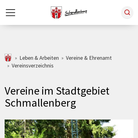
Zum Hauptinhalt springen
Rathaus & Politik
schmallenberg.de
Leben & Arbeiten
Vereine & Ehrenamt
Vereinsverzeichnis
Leben & Arbeiten
Vereine im Stadtgebiet
Tourismus
Schmallenberg
Freizeit & Kultur
Wirtschaft