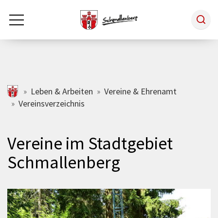
Zum Hauptinhalt springen
Rathaus & Politik
schmallenberg.de
Leben & Arbeiten
Vereine & Ehrenamt
Vereinsverzeichnis
Leben & Arbeiten
Vereine im Stadtgebiet
Tourismus
Schmallenberg
Freizeit & Kultur
Wirtschaft