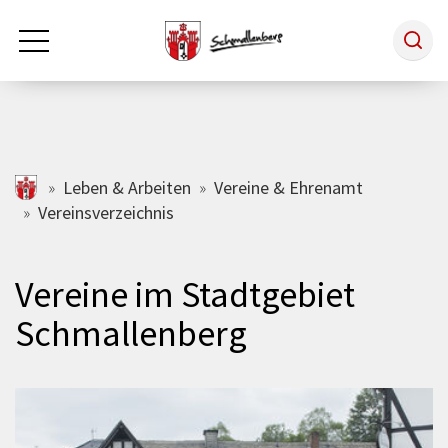
Zum Hauptinhalt springen
Rathaus & Politik
schmallenberg.de
Leben & Arbeiten
Vereine & Ehrenamt
Vereinsverzeichnis
Leben & Arbeiten
Vereine im Stadtgebiet
Tourismus
Schmallenberg
Freizeit & Kultur
Wirtschaft