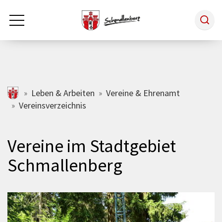
Zum Hauptinhalt springen
Rathaus & Politik
schmallenberg.de
Leben & Arbeiten
Vereine & Ehrenamt
Vereinsverzeichnis
Leben & Arbeiten
Vereine im Stadtgebiet
Tourismus
Schmallenberg
Freizeit & Kultur
Wirtschaft