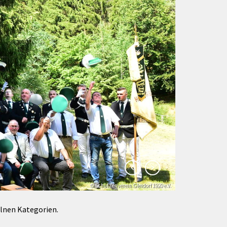
Förderungen von Bund und Land
Wald & Forst
© Schützenverein Gleidorf 1920 e.V.
© Klaus-Peter Kappest
elnen Kategorien.