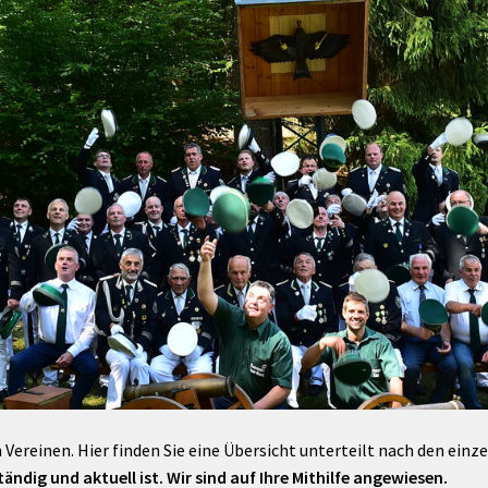
Maßnahmen zur
gestaltet
Barrierefreiheit
enberg
Unterstützung
rk
chutz
Brand-, Katastrophen-
und
Bevölkerungsschutz
 Vereinen. Hier finden Sie eine Übersicht unterteilt nach den einz
ändig und aktuell ist. Wir sind auf Ihre Mithilfe angewiesen.