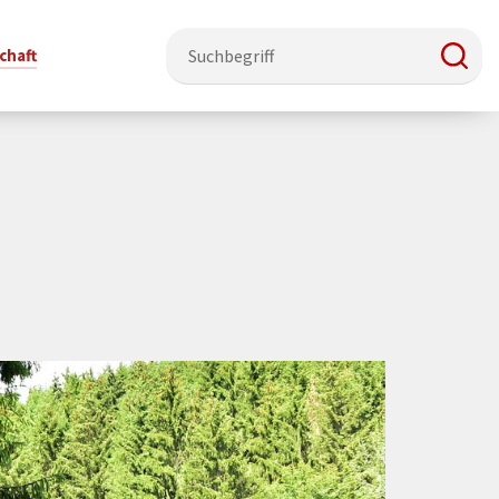
chaft
e & Ehrenamt
Politik
Veranstaltungsorte
Stadtentwicklung, Klima & Natur
Presse
t
verzeichnis
Rat &
Stadthalle Schmallenberg
Verkehrsbeschränkungen
Pressearbeit & Medien
Ausschüsse
nung
ützung
Kurhaus Bad Fredeburg
Bauen & Wohnen
News-Archiv
 & Ehrenamt
Ortsvorsteher
Orte für Ihre Trauung
Teilnehmergemeinschaften
Öffentliche
ttbewerb
Ratsinfosystem
Bekanntmachungen
Musikbildungszentrum
Straßenkataster
Dorf hat
50 Jahre kommunale
Dritter Ort
Wasserversorgung
“
Parteien &
Neugliederung
Barrierefreiheit bei Veranstaltungen
Breitbandausbau
Wahlen
Mobilität