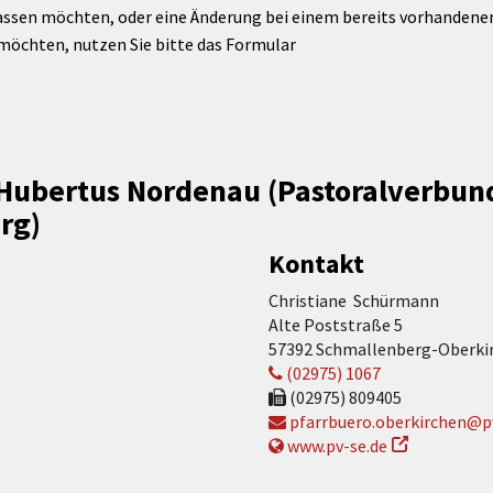
assen möchten, oder eine Änderung bei einem bereits vorhandenen 
möchten, nutzen Sie bitte das Formular
 Hubertus Nordenau (Pastoralverbun
rg)
Kontakt
Christiane Schürmann
Alte Poststraße 5
57392 Schmallenberg-Oberki
(02975) 1067
(02975) 809405
pfarrbuero.oberkirchen@pv
www.pv-se.de