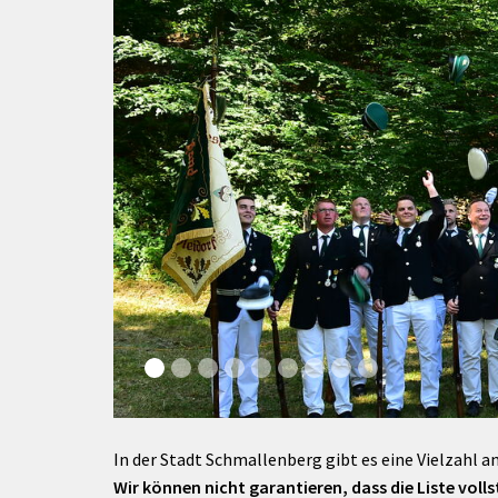
rtnerstädte
Organisation
Dienstleistungen
Jugend 
tsheimatpfleger
Steuern &
Schmall
Kontaktpersonen
Gebühren
bcams
Netzwe
Hilfe im
Ausschreibungen
Kinders
Krisenfall
In der Stadt Schmallenberg gibt es eine Vielzahl an
Wir können nicht garantieren, dass die Liste vollst