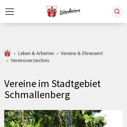
Zum Hauptinhalt springen
Rathaus & Politik
schmallenberg.de
Leben & Arbeiten
Vereine & Ehrenamt
Vereinsverzeichnis
Leben & Arbeiten
Vereine im Stadtgebiet
Tourismus
Schmallenberg
Freizeit & Kultur
Wirtschaft