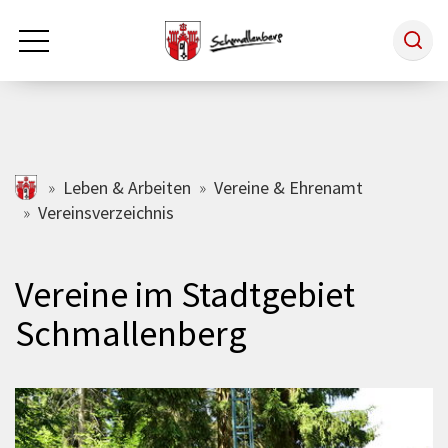
Zum Hauptinhalt springen
Rathaus & Politik
schmallenberg.de
Leben & Arbeiten
Vereine & Ehrenamt
Vereinsverzeichnis
Leben & Arbeiten
Vereine im Stadtgebiet
Tourismus
Schmallenberg
Freizeit & Kultur
Wirtschaft