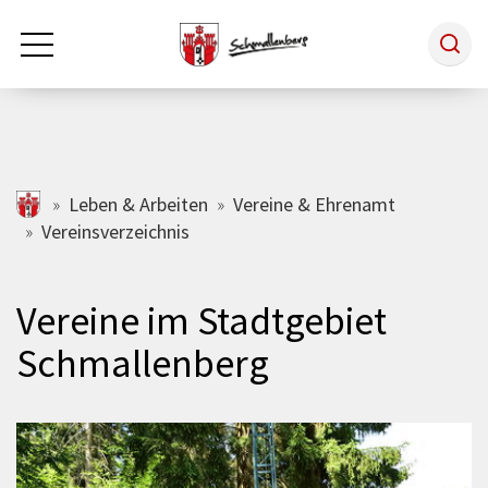
Zum Hauptinhalt springen
Rathaus & Politik
schmallenberg.de
Leben & Arbeiten
Vereine & Ehrenamt
Vereinsverzeichnis
Leben & Arbeiten
Vereine im Stadtgebiet
Tourismus
Schmallenberg
Freizeit & Kultur
Wirtschaft