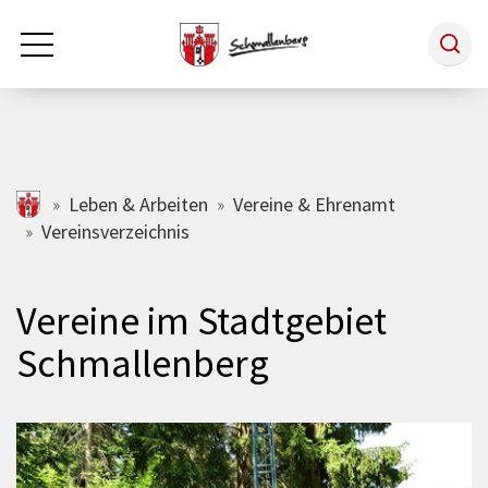
Zum Hauptinhalt springen
Rathaus & Politik
schmallenberg.de
Leben & Arbeiten
Vereine & Ehrenamt
Vereinsverzeichnis
Leben & Arbeiten
Vereine im Stadtgebiet
Tourismus
Schmallenberg
Freizeit & Kultur
Wirtschaft