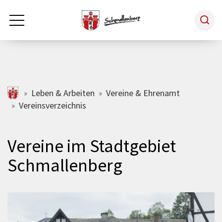
Zum Hauptinhalt springen
Rathaus & Politik
schmallenberg.de
Leben & Arbeiten
Vereine & Ehrenamt
Vereinsverzeichnis
Leben & Arbeiten
Vereine im Stadtgebiet
Tourismus
Schmallenberg
Freizeit & Kultur
Wirtschaft