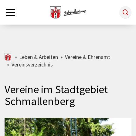
Zum Hauptinhalt springen
Rathaus & Politik
schmallenberg.de
Leben & Arbeiten
Vereine & Ehrenamt
Vereinsverzeichnis
Leben & Arbeiten
Vereine im Stadtgebiet
Tourismus
Schmallenberg
Freizeit & Kultur
Wirtschaft