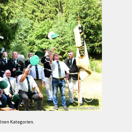
Förderungen von Bund und Land
Wald & Forst
© Schützenverein Gleidorf 1920 e.V.
© Klaus-Peter Kappest
elnen Kategorien.