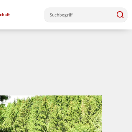
chaft
e & Ehrenamt
Politik
Veranstaltungsorte
Stadtentwicklung, Klima & Natur
Presse
t
verzeichnis
Rat &
Stadthalle Schmallenberg
Verkehrsbeschränkungen
Pressearbeit & Medien
Ausschüsse
nung
ützung
Kurhaus Bad Fredeburg
Bauen & Wohnen
News-Archiv
 & Ehrenamt
Ortsvorsteher
Orte für Ihre Trauung
Teilnehmergemeinschaften
Öffentliche
ttbewerb
Ratsinfosystem
Bekanntmachungen
Musikbildungszentrum
Straßenkataster
Dorf hat
50 Jahre kommunale
Dritter Ort
Wasserversorgung
“
Parteien &
Neugliederung
Barrierefreiheit bei Veranstaltungen
Breitbandausbau
Wahlen
Mobilität