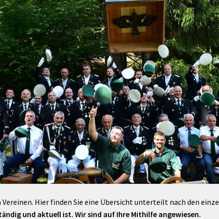
Maßnahmen zur
gestaltet
Barrierefreiheit
enberg
Unterstützung
rk
chutz
Brand-, Katastrophen-
und
Bevölkerungsschutz
 Vereinen. Hier finden Sie eine Übersicht unterteilt nach den einz
ändig und aktuell ist. Wir sind auf Ihre Mithilfe angewiesen.