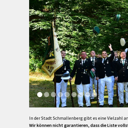
rtnerstädte
Organisation
Dienstleistungen
Jugend 
tsheimatpfleger
Steuern &
Schmall
Kontaktpersonen
Gebühren
bcams
Netzwe
Hilfe im
Ausschreibungen
Kinders
Krisenfall
In der Stadt Schmallenberg gibt es eine Vielzahl an
Wir können nicht garantieren, dass die Liste vollst