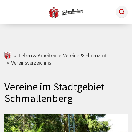
Zum Hauptinhalt springen
Rathaus & Politik
schmallenberg.de
Leben & Arbeiten
Vereine & Ehrenamt
Vereinsverzeichnis
Leben & Arbeiten
Vereine im Stadtgebiet
Tourismus
Schmallenberg
Freizeit & Kultur
Wirtschaft