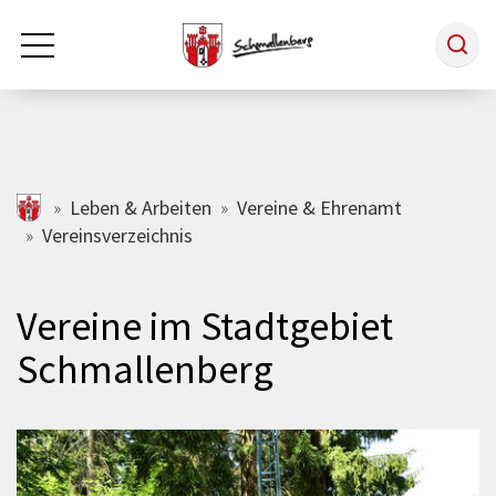
Zum Hauptinhalt springen
Rathaus & Politik
schmallenberg.de
Leben & Arbeiten
Vereine & Ehrenamt
Vereinsverzeichnis
Leben & Arbeiten
Vereine im Stadtgebiet
Tourismus
Schmallenberg
Freizeit & Kultur
Wirtschaft