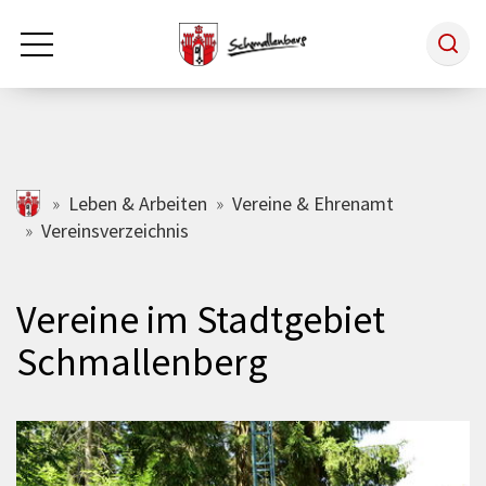
Zum Hauptinhalt springen
Rathaus & Politik
schmallenberg.de
Leben & Arbeiten
Vereine & Ehrenamt
Vereinsverzeichnis
Leben & Arbeiten
Vereine im Stadtgebiet
Tourismus
Schmallenberg
Freizeit & Kultur
Wirtschaft