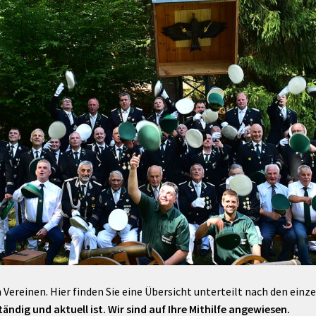
Maßnahmen zur
gestaltet
Barrierefreiheit
enberg
Unterstützung
rk
chutz
Brand-, Katastrophen-
und
Bevölkerungsschutz
 Vereinen. Hier finden Sie eine Übersicht unterteilt nach den einz
ändig und aktuell ist. Wir sind auf Ihre Mithilfe angewiesen.