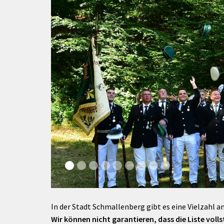
rtnerstädte
Organisation
Dienstleistungen
Jugend 
tsheimatpfleger
Steuern &
Schmall
Kontaktpersonen
Gebühren
bcams
Netzwe
Hilfe im
Ausschreibungen
Kinders
Krisenfall
In der Stadt Schmallenberg gibt es eine Vielzahl an
Wir können nicht garantieren, dass die Liste vollst