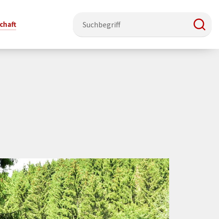
chaft
e & Ehrenamt
Politik
Veranstaltungsorte
Stadtentwicklung, Klima & Natur
Presse
t
verzeichnis
Rat &
Stadthalle Schmallenberg
Verkehrsbeschränkungen
Pressearbeit & Medien
Ausschüsse
nung
ützung
Kurhaus Bad Fredeburg
Bauen & Wohnen
News-Archiv
 & Ehrenamt
Ortsvorsteher
Orte für Ihre Trauung
Teilnehmergemeinschaften
Öffentliche
ttbewerb
Ratsinfosystem
Bekanntmachungen
Musikbildungszentrum
Straßenkataster
Dorf hat
50 Jahre kommunale
Dritter Ort
Wasserversorgung
“
Parteien &
Neugliederung
Barrierefreiheit bei Veranstaltungen
Breitbandausbau
Wahlen
Mobilität