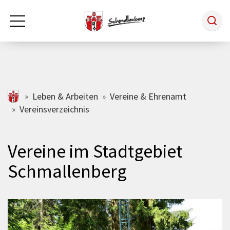
Zum Hauptinhalt springen
Rathaus & Politik
schmallenberg.de
Leben & Arbeiten
Vereine & Ehrenamt
Vereinsverzeichnis
Leben & Arbeiten
Vereine im Stadtgebiet
Tourismus
Schmallenberg
Freizeit & Kultur
Wirtschaft