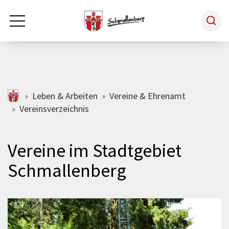
Zum Hauptinhalt springen
Rathaus & Politik
schmallenberg.de
Leben & Arbeiten
Vereine & Ehrenamt
Vereinsverzeichnis
Leben & Arbeiten
Vereine im Stadtgebiet
Tourismus
Schmallenberg
Freizeit & Kultur
Wirtschaft