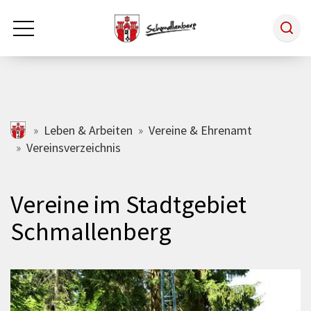
Zum Hauptinhalt springen
Rathaus & Politik
schmallenberg.de
Leben & Arbeiten
Vereine & Ehrenamt
Vereinsverzeichnis
Leben & Arbeiten
Vereine im Stadtgebiet
Tourismus
Schmallenberg
Freizeit & Kultur
Wirtschaft