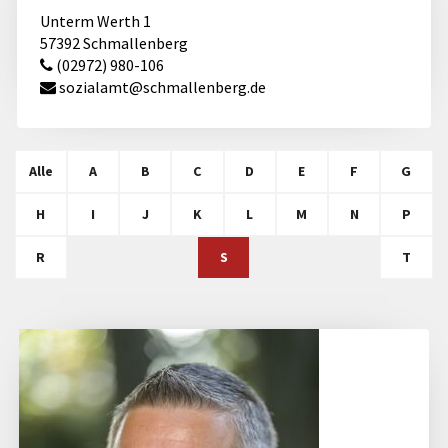
Unterm Werth 1
57392 Schmallenberg
(02972) 980-106
sozialamt@​schmallenberg.de
Alle
A
B
C
D
E
F
G
H
I
J
K
L
M
N
P
R
S
T