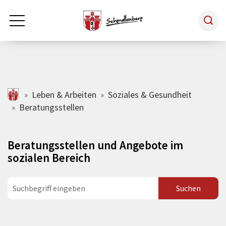
Zum Hauptinhalt springen
Rathaus & Politik
schmallenberg.de
Leben & Arbeiten
Soziales & Gesundheit
Beratungsstellen
Leben & Arbeiten
Beratungsstellen und Angebote im
Tourismus
sozialen Bereich
Freizeit & Kultur
Wirtschaft