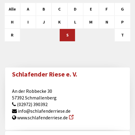
Alle
A
B
C
D
E
F
G
H
I
J
K
L
M
N
P
R
S
T
Schlafender Riese e. V.
An der Robbecke 30
57392 Schmallenberg
(02972) 390392
info@​schlafenderriese.de
www.schlafenderriese.de