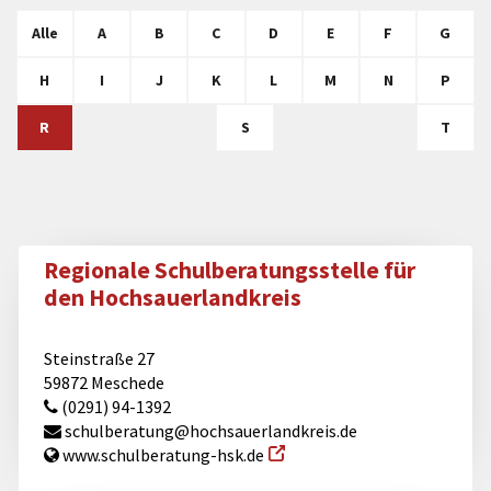
Alle
A
B
C
D
E
F
G
H
I
J
K
L
M
N
P
R
S
T
Regionale Schulberatungsstelle für
den Hochsauerlandkreis
Steinstraße 27
59872 Meschede
(0291) 94-1392
schulberatung@​hochsauerlandkreis.de
www.schulberatung-hsk.de