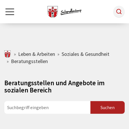
Zum Hauptinhalt springen
Rathaus & Politik
schmallenberg.de
Leben & Arbeiten
Soziales & Gesundheit
Beratungsstellen
Leben & Arbeiten
Beratungsstellen und Angebote im
Tourismus
sozialen Bereich
Freizeit & Kultur
Wirtschaft