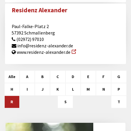
Residenz Alexander
Paul-Falke-Platz 2
57392 Schmallenberg
(02972) 97010
info@​residenz-alexander.de
www.residenz-alexander.de
Alle
A
B
C
D
E
F
G
H
I
J
K
L
M
N
P
R
S
T