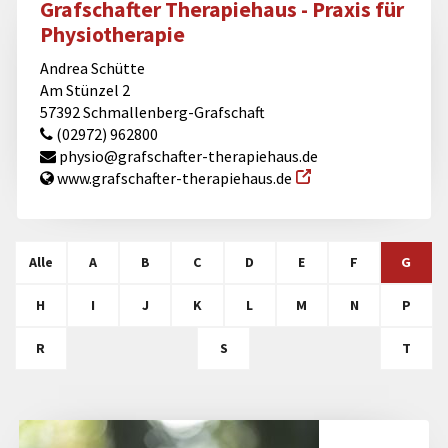
Grafschafter Therapiehaus - Praxis für
Physiotherapie
Andrea Schütte
Am Stünzel 2
57392 Schmallenberg-Grafschaft
(02972) 962800
physio@​grafschafter-therapiehaus.de
www.grafschafter-therapiehaus.de
Alle
A
B
C
D
E
F
G
H
I
J
K
L
M
N
P
R
S
T