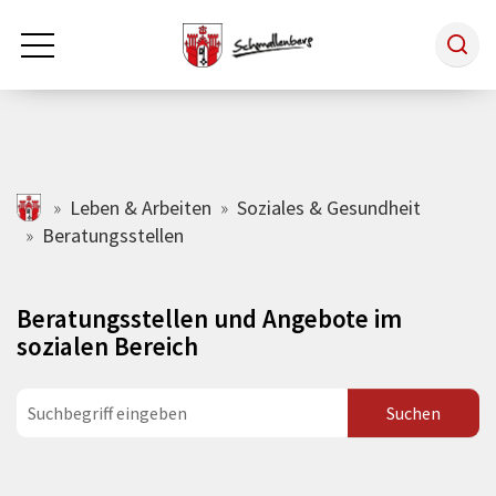
Zum Hauptinhalt springen
Rathaus & Politik
schmallenberg.de
Leben & Arbeiten
Soziales & Gesundheit
Beratungsstellen
Leben & Arbeiten
Beratungsstellen und Angebote im
Tourismus
sozialen Bereich
Freizeit & Kultur
Wirtschaft