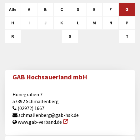
Alle
A
B
C
D
E
F
G
H
I
J
K
L
M
N
P
R
S
T
GAB Hochsauerland mbH
Hünegräben 7
57392 Schmallenberg
(02972) 1667
schmallenberg@​gab-hsk.de
www.gab-verband.de