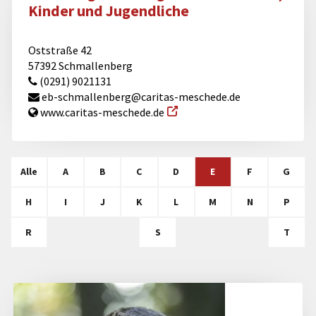
Kinder und Jugendliche
Oststraße 42
57392 Schmallenberg
(0291) 9021131
eb-schmallenberg@​caritas-meschede.de
www.caritas-meschede.de
Alle
A
B
C
D
E
F
G
H
I
J
K
L
M
N
P
R
S
T