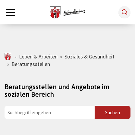
Zum Hauptinhalt springen
Rathaus & Politik
schmallenberg.de
Leben & Arbeiten
Soziales & Gesundheit
Beratungsstellen
Leben & Arbeiten
Beratungsstellen und Angebote im
Tourismus
sozialen Bereich
Freizeit & Kultur
Wirtschaft