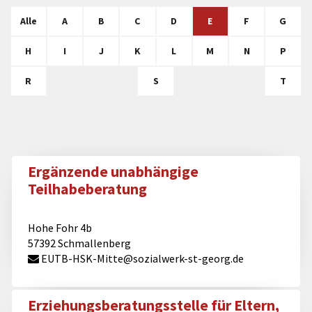
Alle
A
B
C
D
E
F
G
H
I
J
K
L
M
N
P
R
S
T
Ergänzende unabhängige
Teilhabeberatung
Hohe Fohr 4b
57392 Schmallenberg
EUTB-HSK-Mitte@​sozialwerk-st-georg.de
Erziehungsberatungsstelle für Eltern,